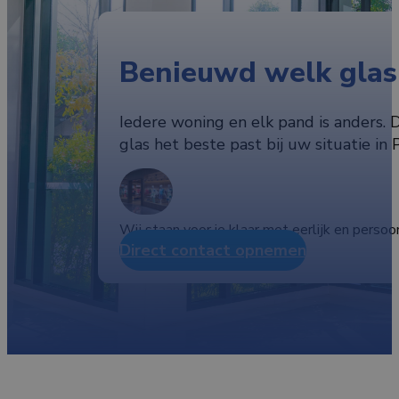
Benieuwd welk glas 
Iedere woning en elk pand is anders. D
glas het beste past bij uw situatie in
Wij staan voor je klaar met eerlijk en persoon
Direct contact opnemen