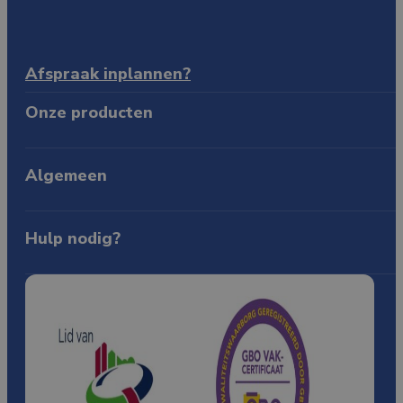
Afspraak inplannen?
Hendrik Figeeweg 3 C
Onze producten
2031 BJ Haarlem
Ma t/m Vr 09:00 - 17:00
Isolatieglas
Triple glas
Dubbelglas
Vacuümglas
Glazen deure
Algemeen
KVK: 89892097
BTW: NL865144588B01
Over ons
Producten
Contact
Hulp nodig?
085-0805772
WhatsApp
info@qualityglass.nl
Kennisbank