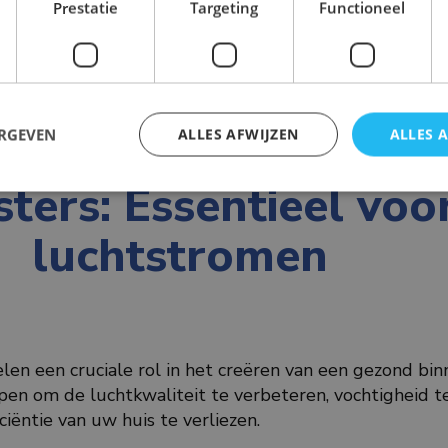
Prestatie
Targeting
Functioneel
ERGEVEN
ALLES AFWIJZEN
ALLES 
sters: Essentieel vo
luchtstromen
pelen een cruciale rol in het creëren van een gezond bi
rpen om de luchtkwaliteit te verbeteren, vochtigheid 
iëntie van uw huis te verliezen.