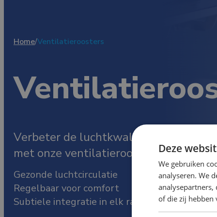
Home
/
Ventilatieroosters
Ventilatieroo
Verbeter de luchtkwaliteit en comfort
Deze websit
met onze ventilatieroosters.
We gebruiken coo
Gezonde luchtcirculatie
analyseren. We de
Regelbaar voor comfort
analysepartners,
of die zij hebbe
Subtiele integratie in elk raam