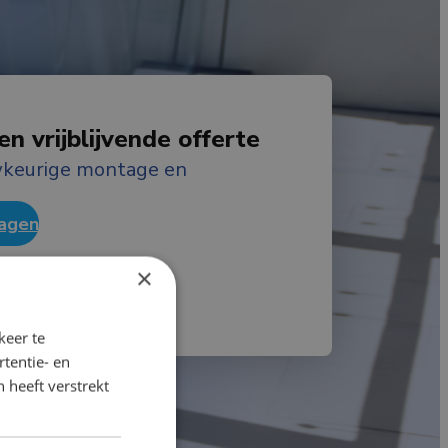
n vrijblijvende offerte
uwkeurige montage en
ragen
×
keer te
tentie- en
 heeft verstrekt