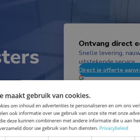
Ontvang direct ee
sters
Snelle levering, na
uitstekende service.
Direct je offerte aanv
 in uw huis
4,9 / 5
(79+ reviews)
e maakt gebruik van cookies.
kies om inhoud en advertenties te personaliseren en om ons ver
len ook informatie over uw gebruik van onze site met onze adver
 die deze kunnen combineren met andere informatie die u aan hen
n verzameld door uw gebruik van hun diensten.
Privacybeleid