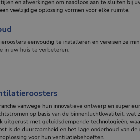
stijlen en afwerkingen om naadloos aan te sluiten bij uw
een veelzijdige oplossing vormen voor elke ruimte.
oud
ieroosters eenvoudig te installeren en vereisen ze mi
 in uw huis te verbeteren.
tilatieroosters
 branche vanwege hun innovatieve ontwerp en superieur
chtstromen op basis van de binnenluchtkwaliteit, wat z
k uitgerust met geluidsdempende technologieën, waard
aast is de duurzaamheid en het lage onderhoud van de
jnoplossing voor hun ventilatiebehoeften.