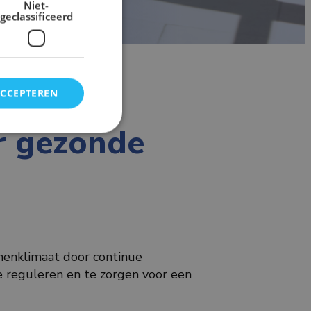
Niet-
geclassificeerd
ACCEPTEREN
or gezonde
nnenklimaat door continue
te reguleren en te zorgen voor een