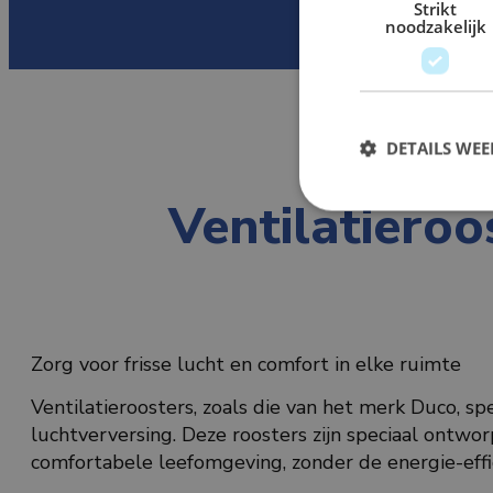
Strikt
noodzakelijk
DETAILS WE
Ventilatieroo
Zorg voor frisse lucht en comfort in elke ruimte
Ventilatieroosters, zoals die van het merk Duco, s
luchtverversing. Deze roosters zijn speciaal ontwo
comfortabele leefomgeving, zonder de energie-effic