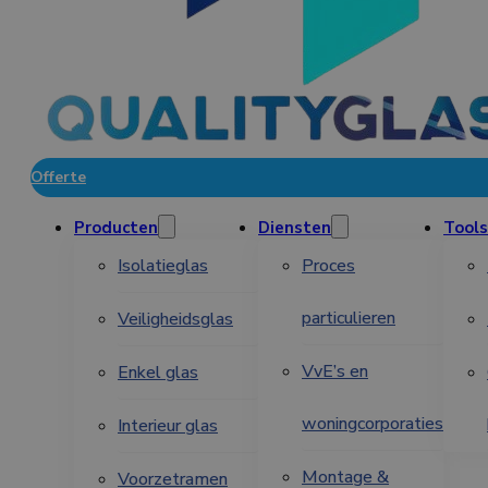
Offerte
Producten
Diensten
Tools
Isolatieglas
Proces
particulieren
Veiligheidsglas
VvE’s en
Enkel glas
woningcorporaties
Interieur glas
Montage &
Voorzetramen