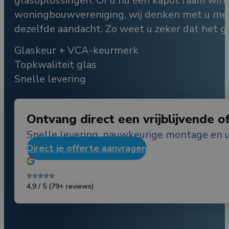
glasoplossingen. Of u nu één kapot raam wilt
woningbouwvereniging, wij denken met u mee e
dezelfde aandacht. Zo weet u zeker dat het g
Glaskeur + VCA-keurmerk
Topkwaliteit glas
Snelle levering
Ontvang direct een vrijblijvende o
Snelle levering, nauwkeurige montage en u
Direct je offerte aanvragen
4,9 / 5
(79+ reviews)