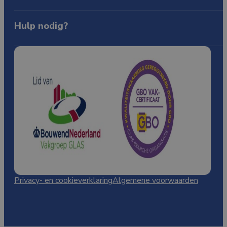
BTW: NL865144588B01
Over ons
Producten
Contact
Hulp nodig?
085-0805772
WhatsApp
info@qualityglass.nl
Kennisbank
Privacy- en cookieverklaring
Algemene voorwaarden