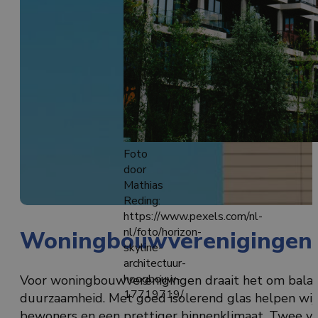
Foto
door
Mathias
Reding:
https://www.pexels.com/nl-
nl/foto/horizon-
Woningbouwverenigingen:
skyline-
architectuur-
hoogbouw-
Voor woningbouwverenigingen draait het om balans.
17719719/
duurzaamheid. Met goed isolerend glas helpen wij
bewoners en een prettiger binnenklimaat. Twee vl