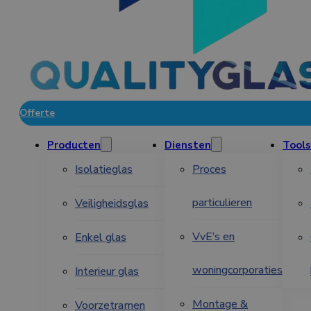
Offerte
Producten
Diensten
Tools
Isolatieglas
Proces
particulieren
Veiligheidsglas
VvE’s en
Enkel glas
woningcorporaties
Interieur glas
Montage &
Voorzetramen