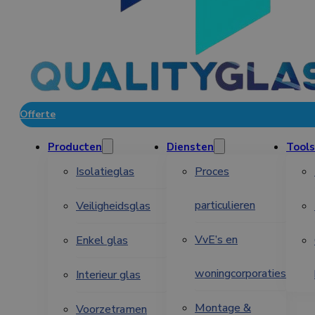
Offerte
Producten
Diensten
Tools
Isolatieglas
Proces
particulieren
Veiligheidsglas
VvE’s en
Enkel glas
woningcorporaties
Interieur glas
Montage &
Voorzetramen