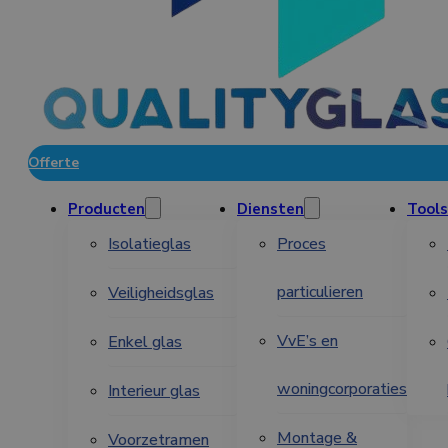
Offerte
Producten
Diensten
Tools
Isolatieglas
Proces
particulieren
Veiligheidsglas
VvE’s en
Enkel glas
woningcorporaties
Interieur glas
Montage &
Voorzetramen