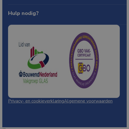
BTW: NL865144588B01
Over ons
Producten
Contact
Hulp nodig?
085-0805772
WhatsApp
info@qualityglass.nl
Kennisbank
Privacy- en cookieverklaring
Algemene voorwaarden