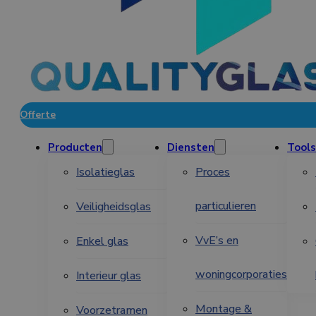
Offerte
Producten
Diensten
Tools
Isolatieglas
Proces
particulieren
Veiligheidsglas
VvE’s en
Enkel glas
woningcorporaties
Interieur glas
Montage &
Voorzetramen