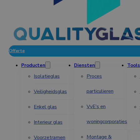
Offerte
Producten
Diensten
Tools
Isolatieglas
Proces
particulieren
Veiligheidsglas
VvE’s en
Enkel glas
woningcorporaties
Interieur glas
Montage &
Voorzetramen