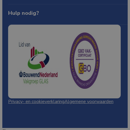
BTW: NL865144588B01
Over ons
Producten
Contact
Hulp nodig?
085-0805772
WhatsApp
info@qualityglass.nl
Kennisbank
Privacy- en cookieverklaring
Algemene voorwaarden