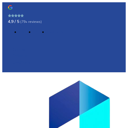
4,9 / 5
(79+ reviews)
Contact
Offerte
Over ons
Contact
Offerte
Over ons