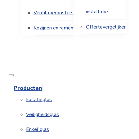
installatie
Ventilatieroosters
Offertevergelijker
Kozijnen en ramen
Producten
Isolatieglas
Veiligheidsglas
Enkel glas