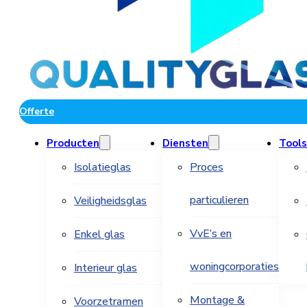
Offerte
Producten
Diensten
Tools
Isolatieglas
Proces
particulieren
Veiligheidsglas
VvE’s en
Enkel glas
woningcorporaties
Interieur glas
Montage &
Voorzetramen