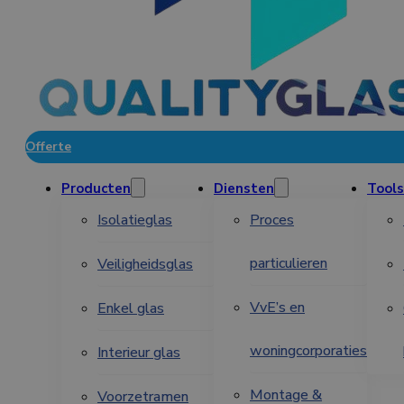
Offerte
Producten
Diensten
Tools
Isolatieglas
Proces
particulieren
Veiligheidsglas
VvE’s en
Enkel glas
woningcorporaties
Interieur glas
Montage &
Voorzetramen