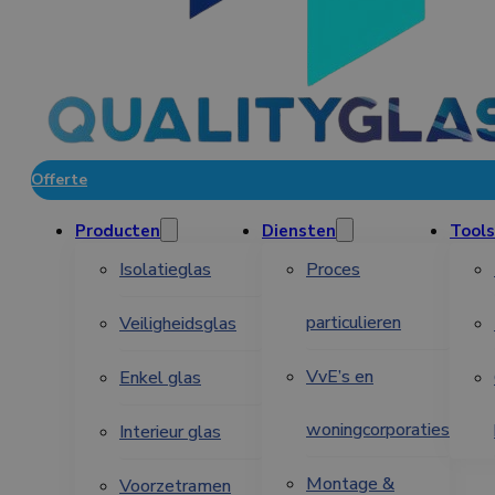
Offerte
Producten
Diensten
Tools
Isolatieglas
Proces
particulieren
Veiligheidsglas
VvE’s en
Enkel glas
woningcorporaties
Interieur glas
Montage &
Voorzetramen