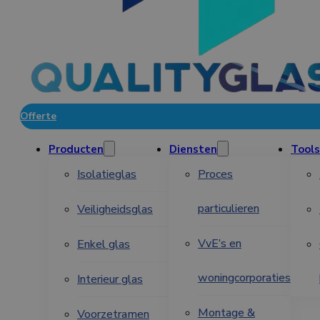
Offerte
Producten
Diensten
Tools
Isolatieglas
Proces
particulieren
Veiligheidsglas
VvE’s en
Enkel glas
woningcorporaties
Interieur glas
Montage &
Voorzetramen