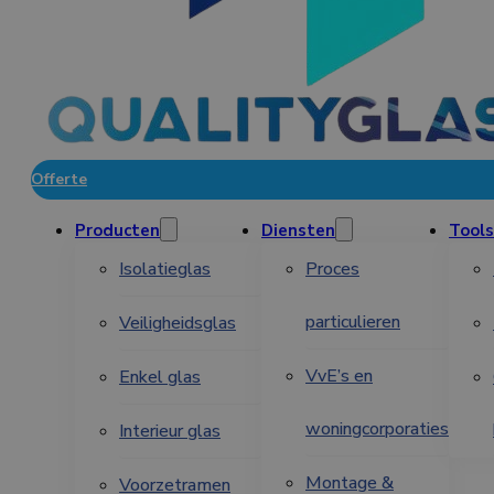
Offerte
Producten
Diensten
Tools
Isolatieglas
Proces
particulieren
Veiligheidsglas
VvE’s en
Enkel glas
woningcorporaties
Interieur glas
Montage &
Voorzetramen