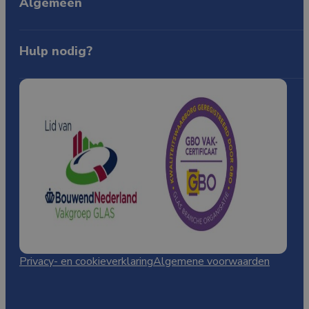
Algemeen
KVK: 89892097
BTW: NL865144588B01
Over ons
Producten
Contact
Hulp nodig?
085-0805772
WhatsApp
info@qualityglass.nl
Kennisbank
Privacy- en cookieverklaring
Algemene voorwaarden