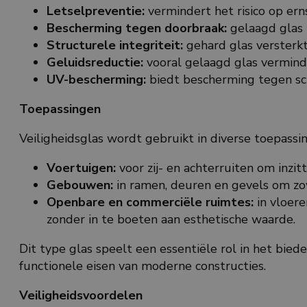
Letselpreventie:
vermindert het risico op ern
Bescherming tegen doorbraak:
gelaagd glas 
Structurele integriteit:
gehard glas versterk
Geluidsreductie:
vooral gelaagd glas verminde
UV-bescherming:
biedt bescherming tegen sch
Toepassingen
Veiligheidsglas wordt gebruikt in diverse toepassing
Voertuigen:
voor zij- en achterruiten om inzi
Gebouwen:
in ramen, deuren en gevels om zowe
Openbare en commerciële ruimtes:
in vloere
zonder in te boeten aan esthetische waarde.
Dit type glas speelt een essentiële rol in het bied
functionele eisen van moderne constructies.
Veiligheidsvoordelen