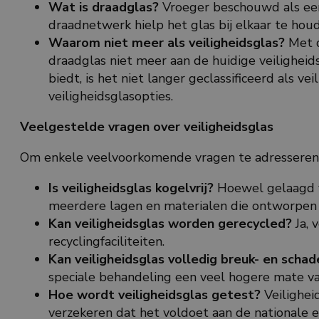
Wat is draadglas?
Vroeger beschouwd als een 
draadnetwerk hielp het glas bij elkaar te houd
Waarom niet meer als veiligheidsglas?
Met d
draadglas niet meer aan de huidige veilighei
biedt, is het niet langer geclassificeerd als 
veiligheidsglasopties.
Veelgestelde vragen over veiligheidsglas
Om enkele veelvoorkomende vragen te adresseren
Is veiligheidsglas kogelvrij?
Hoewel gelaagd ve
meerdere lagen en materialen die ontworpen 
Kan veiligheidsglas worden gerecycled?
Ja, 
recyclingfaciliteiten.
Kan veiligheidsglas volledig breuk- en schadev
speciale behandeling een veel hogere mate v
Hoe wordt veiligheidsglas getest?
Veilighei
verzekeren dat het voldoet aan de nationale e