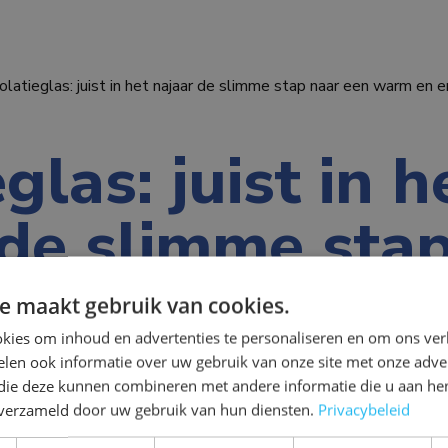
solatieglas: juist in het najaar de slimme stap naar een warm en e
eglas: juist in h
 de slimme sta
en warm en
e maakt gebruik van cookies.
kies om inhoud en advertenties te personaliseren en om ons ver
ezuinig huis
len ook informatie over uw gebruik van onze site met onze adver
 die deze kunnen combineren met andere informatie die u aan hen
n verzameld door uw gebruik van hun diensten.
Privacybeleid