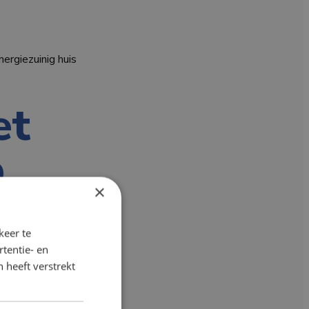
nergiezuinig huis
et
p
×
keer te
tentie- en
 heeft verstrekt