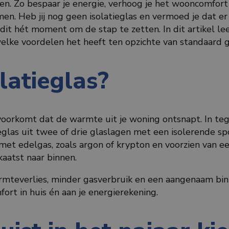
n. Zo bespaar je energie, verhoog je het wooncomfort
men. Heb jij nog geen isolatieglas en vermoed je dat er
it hét moment om de stap te zetten. In dit artikel lee
 welke voordelen het heeft ten opzichte van standaard 
olatieglas?
 voorkomt dat de warmte uit je woning ontsnapt. In teg
ieglas uit twee of drie glaslagen met een isolerende s
met edelgas, zoals argon of krypton en voorzien van e
aatst naar binnen.
rmteverlies, minder gasverbruik en een aangenaam bin
fort in huis én aan je energierekening.