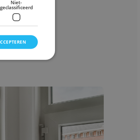
Niet-
t nu merk je
geclassificeerd
te binnen. Zo
eb jij nog geen
ACCEPTEREN