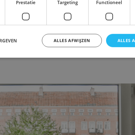
Prestatie
Targeting
Functioneel
n wordt het kouder en binnen gaat de verwarming weer aan. Juis
e ramen zijn. Met isolatieglas houd je de kou buiten en de warm
 het wooncomfort en voorkom je tocht of condens bij de ramen. H
 er via je ramen warmte…
ERGEVEN
ALLES AFWIJZEN
ALLES 