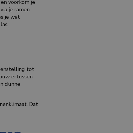
 en voorkom je
 via je ramen
s je wat
glas.
enstelling tot
pouw ertussen.
en dunne
nenklimaat. Dat