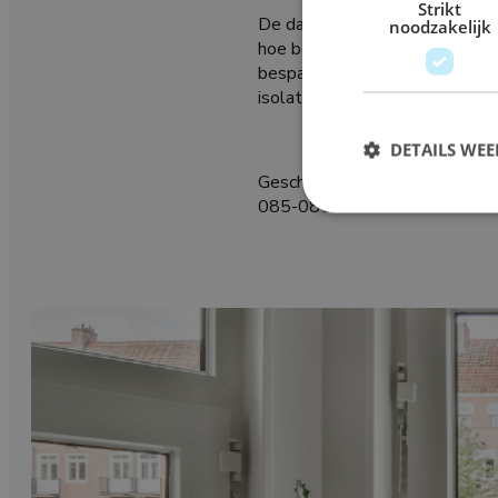
Strikt
De dagen worden korter, buite
noodzakelijk
hoe belangrijk goed geïsoleerd
bespaar je energie, verhoog je
isolatieglas en vermoed je dat
DETAILS WE
Geschreven door:
Murat
085-0805772