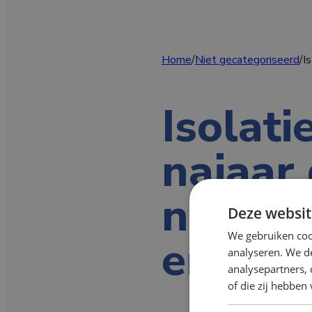
Home
/
Niet gecategoriseerd
/
I
Isolati
najaar
naar e
Deze websit
We gebruiken coo
energi
analyseren. We de
analysepartners,
of die zij hebbe